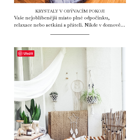
KRYSTALY V OBÝVACÍM POKOJI
Vaše nejoblíbenější místo plné odpočinku,
relaxace nebo setkání s přáteli. Nikde v domově
se nemísí tolik energie jako právě v...
Uložit