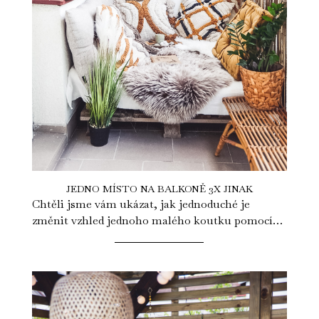
JEDNO MÍSTO NA BALKONĚ 3X JINAK
Chtěli jsme vám ukázat, jak jednoduché je
změnit vzhled jednoho malého koutku pomocí
pár malých detailů. Stačí vyměnit povlak na...