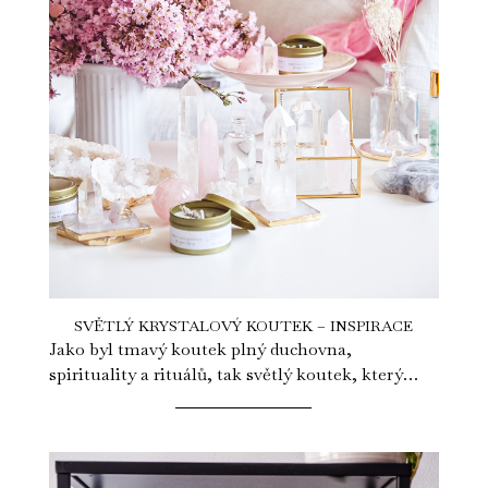
SVĚTLÝ KRYSTALOVÝ KOUTEK – INSPIRACE
Jako byl tmavý koutek plný duchovna,
spirituality a rituálů, tak světlý koutek, který
vám ukážeme dnes je plný jemné ženské...