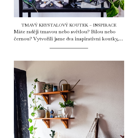
TMAVÝ KRYSTALOVÝ KOUTEK – INSPIRACE
Máte raději tmavou nebo světlou? Bílou nebo
černou? Vytvořili jsme dva inspirativní koutky,
protože chceme plnit vaše četná...