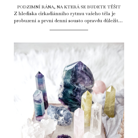
PODZIMNÍ RÁNA, NA KTERÁ SE BUDETE TĚŠIT
Z hlediska cirkadiánního rytmu vašeho těla je
probuzení a první denní sousto opravdu důležité
a určitě jste už slyšeli, že ráno...