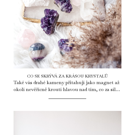
CO SE SKRÝVÁ ZA KRÁSOU KRYSTALŮ
Také vás drahé kameny přitahují jako magnet až
okolí nevěřícně kroutí hlavou nad tím, co za sílu
má tuhle posedlost na svědomí?...