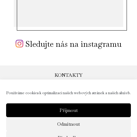
Sledujte nás na instagramu
KONTAKTY
obchod@yoga-day.cz
Používáme cookies k optimalizaci našich webových stránek a našich služeb.
+ 420 724 335 177
Facebook: Yoga-day
instagram: @yogaday.cz
Přijmout
navštivte nás na eshopu
Odmítnout
www.yoga-day.cz