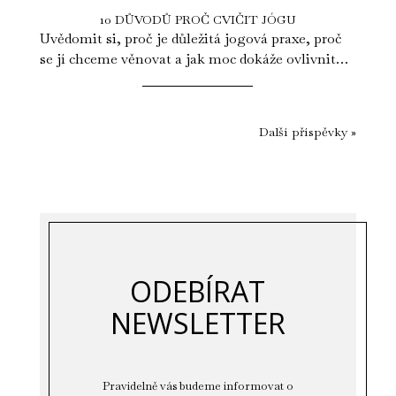
10 DŮVODŮ PROČ CVIČIT JÓGU
Uvědomit si, proč je důležitá jogová praxe, proč
se jí chceme věnovat a jak moc dokáže ovlivnit
náš život je opravdu důležité....
Další příspěvky »
ODEBÍRAT
NEWSLETTER
Pravidelně vás budeme informovat o