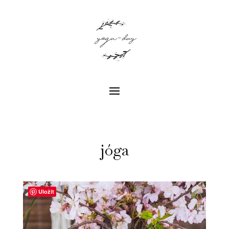
jóga
Uložit