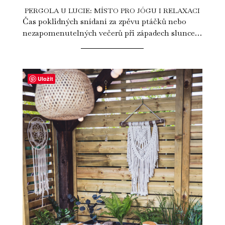
PERGOLA U LUCIE: MÍSTO PRO JÓGU I RELAXACI
Čas poklidných snídaní za zpěvu ptáčků nebo
nezapomenutelných večerů při západech slunce
je tady. Navštívili jsme jogínku Lucku...
Uložit