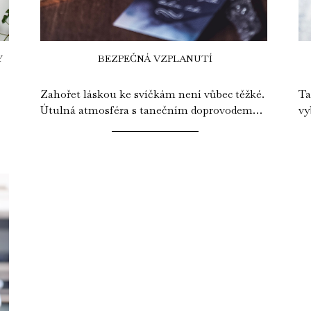
Y
BEZPEČNÁ VZPLANUTÍ
Zahořet láskou ke svíčkám není vůbec těžké.
Ta
Útulná atmosféra s tanečním doprovodem
vy
zářivých plamínků dokáže pohladit nejednu...
em