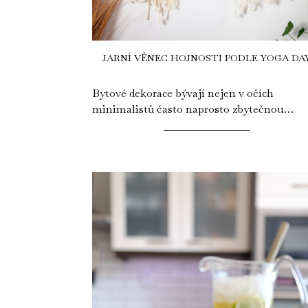
JARNÍ VĚNEC HOJNOSTI PODLE YOGA DA
Bytové dekorace bývají nejen v očích
minimalistů často naprosto zbytečnou
položkou, která zabírá místo a stojí peníze.
Na druhou...