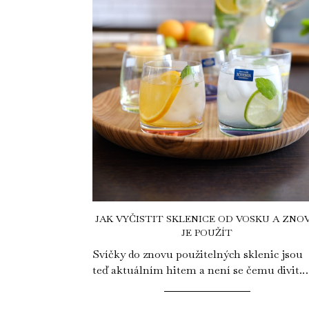
JAK VYČISTIT SKLENICE OD VOSKU A ZNO
JE POUŽÍT
Svíčky do znovu použitelných sklenic jsou
teď aktuálním hitem a není se čemu divit.
Upcyklace je aktuálním tématem v této
době,...