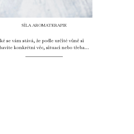
SÍLA AROMATERAPIE
ké se vám stává, že podle určité vůně si
bavíte konkrétní věc, situaci nebo třeba
oci z dětství? Neděje se to vůbec...