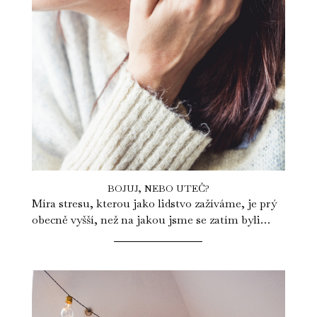
BOJUJ, NEBO UTEČ?
Míra stresu, kterou jako lidstvo zažíváme, je prý
obecně vyšší, než na jakou jsme se zatím byli
schopni adaptovat. Události...