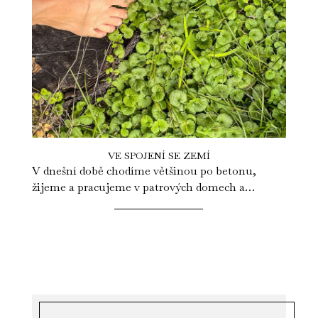
VE SPOJENÍ SE ZEMÍ
V dnešní době chodíme většinou po betonu,
žijeme a pracujeme v patrových domech a
chodidla nám halí silná vrstva podrážky. Tímto...