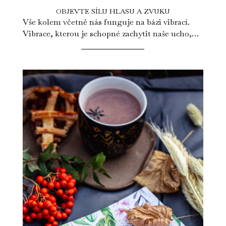
OBJEVTE SÍLU HLASU A ZVUKU
Vše kolem včetně nás funguje na bázi vibrací.
Vibrace, kterou je schopné zachytit naše ucho,
vnímáme jako určitý zvuk. My sami...