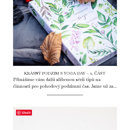
KRÁSNÝ PODZIM S YOGA-DAY – 2. ČÁST
Přinášíme vám další slíbenou sérii tipů na
činnosti pro pohodový podzimní čas. Jsme už za
polovinou a pomalu se můžeme chystat...
Uložit