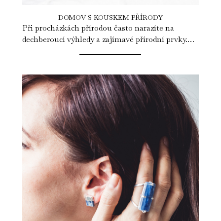
DOMOV S KOUSKEM PŘÍRODY
Při procházkách přírodou často narazíte na
dechberoucí výhledy a zajímavé přírodní prvky.
Možná si i postesknete, že byste si tu...