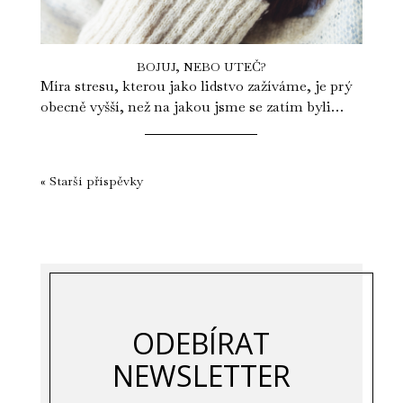
BOJUJ, NEBO UTEČ?
Míra stresu, kterou jako lidstvo zažíváme, je prý
obecně vyšší, než na jakou jsme se zatím byli
schopni adaptovat. Události...
« Starší příspěvky
ODEBÍRAT
NEWSLETTER