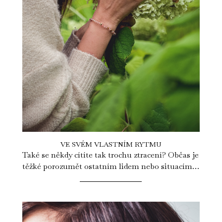
VE SVÉM VLASTNÍM RYTMU
Také se někdy cítíte tak trochu ztracení? Občas je
těžké porozumět ostatním lidem nebo situacím v
našem životě a jsou věci,...