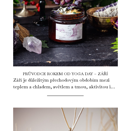
PRŮVODCE ROKEM OD YOGA DAY – ZÁŘÍ
Září je důležitým přechodovým obdobím mezi
teplem a chladem, světlem a tmou, aktivitou i
uzemněním. Po energickém létě, kdy...