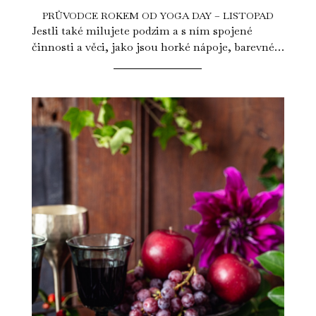
PRŮVODCE ROKEM OD YOGA DAY – LISTOPAD
Jestli také milujete podzim a s ním spojené
činnosti a věci, jako jsou horké nápoje, barevné
listí a ten pocit, když se doma...