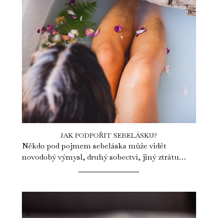
JAK PODPOŘIT SEBELÁSKU?
Někdo pod pojmem sebeláska může vidět
novodobý výmysl, druhý sobectví, jiný ztrátu
času nebo dokonce narcismus. Jenže! Pod...