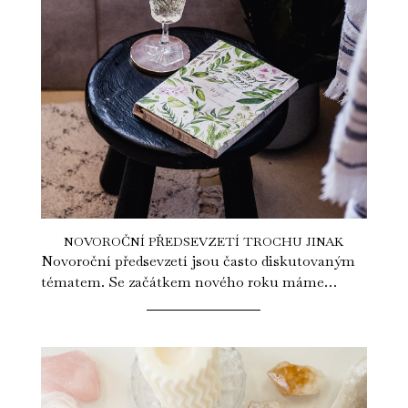
NOVOROČNÍ PŘEDSEVZETÍ TROCHU JINAK
Novoroční předsevzetí jsou často diskutovaným
tématem. Se začátkem nového roku máme
potřebu měnit věci, se kterými nejsme...