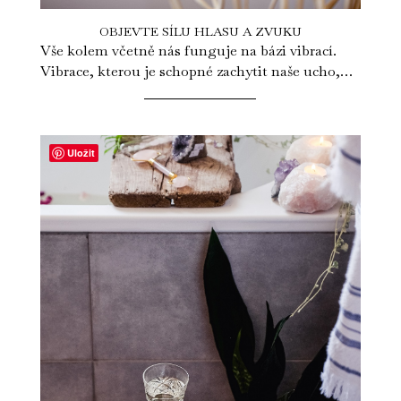
OBJEVTE SÍLU HLASU A ZVUKU
Vše kolem včetně nás funguje na bázi vibrací.
Vibrace, kterou je schopné zachytit naše ucho,
vnímáme jako určitý zvuk. My sami...
Uložit